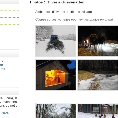
Photos : l'hiver à Guevenatten
Ambiances d'hiver et de fêtes au village :
Cliquez sur les vignettes pour voir les photos en grand :
rie
ire
ères
gel Echo
), le
uevenatten,
orts de notre
el 2024