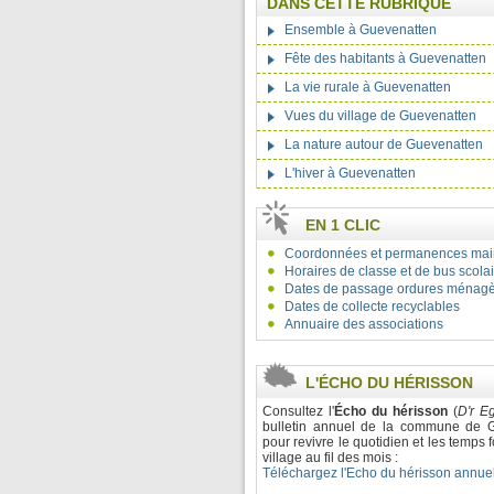
DANS CETTE RUBRIQUE
Ensemble à Guevenatten
Fête des habitants à Guevenatten
La vie rurale à Guevenatten
Vues du village de Guevenatten
La nature autour de Guevenatten
L'hiver à Guevenatten
EN 1 CLIC
Coordonnées et permanences mai
Horaires de classe et de bus scola
Dates de passage ordures ménag
Dates de collecte recyclables
Annuaire des associations
L'ÉCHO DU HÉRISSON
Consultez l'
Écho du hérisson
(
D'r E
bulletin annuel de la commune de G
pour revivre le quotidien et les temps f
village au fil des mois :
Téléchargez l'Echo du hérisson annu