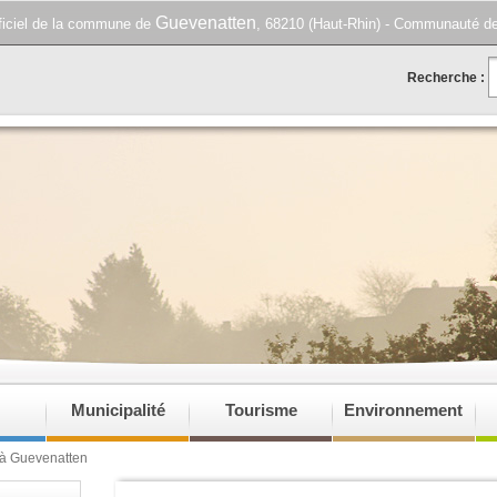
Guevenatten
fficiel de la commune de
, 68210 (Haut-Rhin) - Communauté d
Recherche :
Municipalité
Tourisme
Environnement
 à Guevenatten