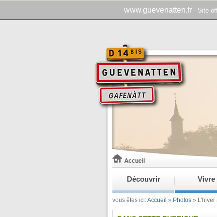
www.guevenatten.fr
- Site o
Découvrir
Vivre
vous êtes ici:
Accueil
»
Photos
»
L'hiver