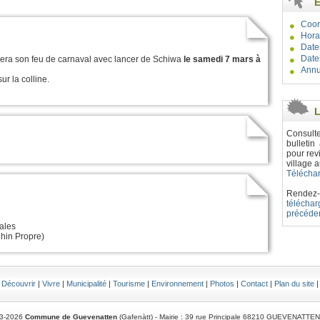
E
Coor
Hora
Date
Date
sera son feu de carnaval avec lancer de Schiwa
le samedi 7 mars à
Annu
r la colline.
Consulte
bulleti
pour rev
village a
Téléchar
Rendez
téléch
précéde
ales
hin Propre)
|
Découvrir
|
Vivre
|
Municipalité
|
Tourisme
|
Environnement
|
Photos
|
Contact
|
Plan du site
3-2026
Commune de Guevenatten
(Gafenàtt) - Mairie : 39 rue Principale 68210 GUEVENATTE