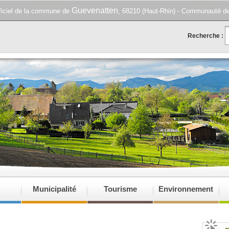
Guevenatten
fficiel de la commune de
, 68210 (Haut-Rhin) - Communauté d
Recherche :
Municipalité
Tourisme
Environnement