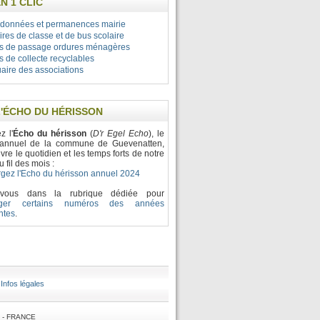
N 1 CLIC
données et permanences mairie
ires de classe et de bus scolaire
s de passage ordures ménagères
s de collecte recyclables
aire des associations
L'ÉCHO DU HÉRISSON
z l'
Écho du hérisson
(
D'r Egel Echo
), le
n annuel de la commune de Guevenatten,
ivre le quotidien et les temps forts de notre
u fil des mois :
gez l'Echo du hérisson annuel 2024
-vous dans la rubrique dédiée pour
arger certains numéros des années
ntes
.
|
Infos légales
N - FRANCE